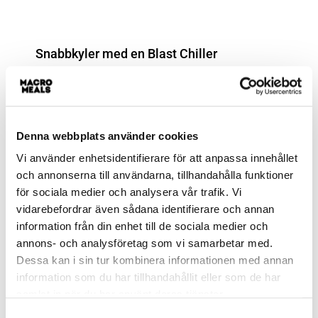
Snabbkyler med en Blast Chiller
Efter att kycklingen nått rätt temperatur går den
omedelbart in i en Blast chiller, där den snabbt
kyls ner till 3-4°C. Denna metod minimerar att
Denna webbplats använder cookies
kycklingen eftergår jämfört med den traditionella
stekpannetillagningen med för hög temperatur.
Vi använder enhetsidentifierare för att anpassa innehållet
och annonserna till användarna, tillhandahålla funktioner
för sociala medier och analysera vår trafik. Vi
vidarebefordrar även sådana identifierare och annan
Hemligheten att tillaga den godaste
information från din enhet till de sociala medier och
kycklingen är enkel: Långsam
annons- och analysföretag som vi samarbetar med.
tillagning tillsammans med en
Dessa kan i sin tur kombinera informationen med annan
termometer
information som du har tillhandahållit eller som de har
samlat in när du har använt deras tjänster.
Oavsett om du väljer att tillaga dina filéer i
Samtyckesval