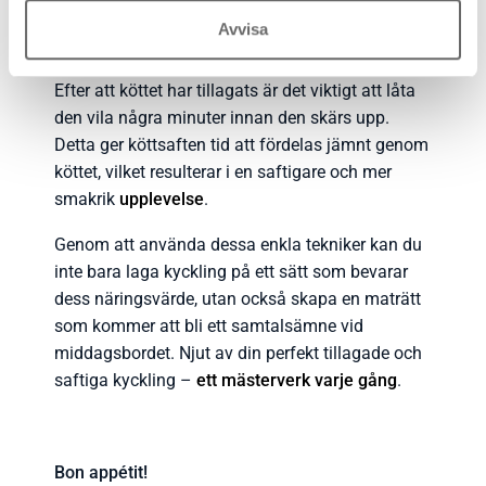
”döda” den igen, i stekpannan på högsta värmen,
Avvisa
vilket ofta leder till att den blir torr invändigt.
Efter att köttet har tillagats är det viktigt att låta
den vila några minuter innan den skärs upp.
Detta ger köttsaften tid att fördelas jämnt genom
köttet, vilket resulterar i en saftigare och mer
smakrik
upplevelse
.
Genom att använda dessa enkla tekniker kan du
inte bara laga kyckling på ett sätt som bevarar
dess näringsvärde, utan också skapa en maträtt
som kommer att bli ett samtalsämne vid
middagsbordet. Njut av din perfekt tillagade och
saftiga kyckling –
ett mästerverk varje gång
.
Bon appétit!