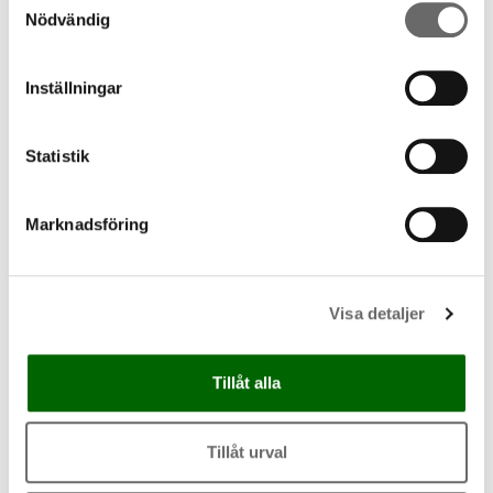
stekpannan eller i ugnen så är en termometer en
Nödvändig
liten investering som kommer hjälpa dig i din
matlagning. Förslagsvis väljer du en med digital
med vajer som du kan använda både i ugn och
Inställningar
till stekpanna. Matlagningstermometer,
stektermometer, tempsticka eller grilltermometer,
Statistik
kärt barn har många namn. Dessa finns att köpa
nästan överallt och kostar ca 100-200kr, tex på
Clas Ohlson
.
Marknadsföring
När du lagar mat hemma har du förmodligen inte
tillgång till en Blast Chiller, vilket gör att du kan
Visa detaljer
stoppa tillagningen precis när innertemperaturen
passerat 72°C.
Tillåt alla
Beroende på tillagningssätt och temperatur
kommer den att fortsätta gå upp några grader. Vi
Tillåt urval
alla har såklart olika referenser på hur vi är van
att äta vår kyckling men målet är att undvika att