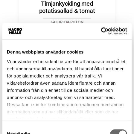
Timjankyckling med
potatissallad & tomat
KALORIER
PROTEIN
459
43g
Kycklingfilé, tomat och en
krämig laktosfri potatissallad,
kan ätas både kall eller varm.
Denna webbplats använder cookies
115
kr
Vi använder enhetsidentifierare för att anpassa innehållet
och annonserna till användarna, tillhandahålla funktioner
−
+
för sociala medier och analysera vår trafik. Vi
vidarebefordrar även sådana identifierare och annan
information från din enhet till de sociala medier och
Lägg i varukorg
annons- och analysföretag som vi samarbetar med.
Dessa kan i sin tur kombinera informationen med annan
information som du har tillhandahållit eller som de har
samlat in när du har använt deras tjänster.
Samtyckesval
Fajitakyckling med
Nödvändig