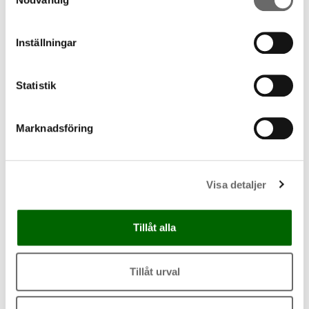
sötpotatis & grönsaker
KALORIER
PROTEIN
Inställningar
482
42g
Kycklingfajita med grönsaker
Statistik
och smakrik sötpotatissallad,
kan ätas både kall eller varm.
115
kr
Marknadsföring
−
+
Visa detaljer
Lägg i varukorg
Tillåt alla
Tillåt urval
Amerikansk pannkaka med