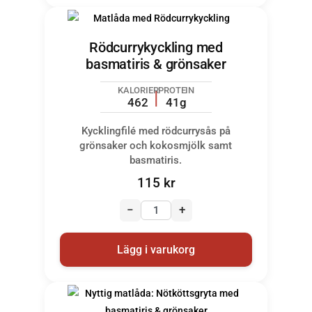
Rödcurrykyckling med
basmatiris & grönsaker
KALORIER
PROTEIN
462
41g
Kycklingfilé med rödcurrysås på
grönsaker och kokosmjölk samt
basmatiris.
115
kr
−
+
Lägg i varukorg