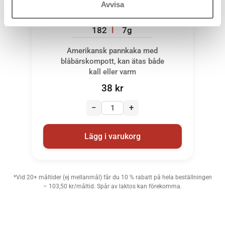
blåbärskompott
Avvisa
KALORIER
PROTEIN
182
7g
Amerikansk pannkaka med
blåbärskompott, kan ätas både
kall eller varm
38
kr
−
+
Lägg i varukorg
*Vid 20+ måltider (ej mellanmål) får du 10 % rabatt på hela beställningen
– 103,50 kr/måltid. Spår av laktos kan förekomma.