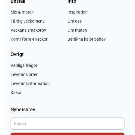
Beställ
Info
Mix & match
Inspiration
Färdig veckomeny
Om oss
Veckans smakprov
Om maten
Kom i form 4 veckor
Beräkna kaloribehov
Övrigt
Vanliga frågor
Leverans orter
Leveransinformation
Kakor
Nyhetsbrev