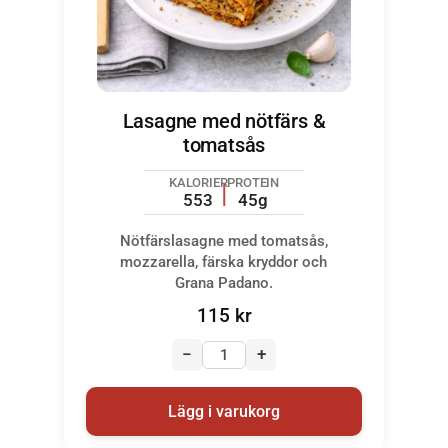
Lasagne med nötfärs &
tomatsås
KALORIER
PROTEIN
553
45g
Nötfärslasagne med tomatsås,
mozzarella, färska kryddor och
Grana Padano.
115
kr
−
+
Lägg i varukorg