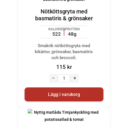
Nötköttsgryta med
basmatiris & grönsaker
KALORIER
PROTEIN
522
48g
Smakrik nötköttsgryta med
kikärtor, grönsaker, basmatiris
och broccoli.
115
kr
−
+
Lägg i varukorg