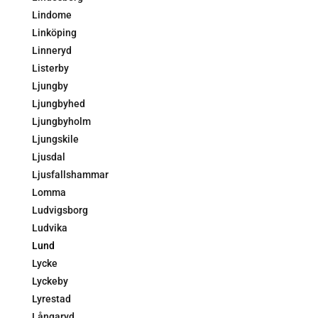
Lindome
Linköping
Linneryd
Listerby
Ljungby
Ljungbyhed
Ljungbyholm
Ljungskile
Ljusdal
Ljusfallshammar
Lomma
Ludvigsborg
Ludvika
Lund
Lycke
Lyckeby
Lyrestad
Långaryd