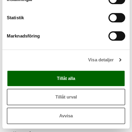
H
Statistik
Habo
Halmstad
Marknadsföring
Hagfors
Hajom
Hakenäset
Visa detaljer
Hallaröd
Hallsberg
Hallstahammar
Tillåt alla
Hammar
Hammarö
Hammenhög
Tillåt urval
Hamneda
Hanaskog
Avvisa
Handen
Haninge