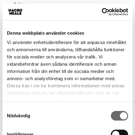
Gränna
Grödinge
Gualöv
Guldsmedshyttan
Denna webbplats använder cookies
Gullspång
Gullbrandstorp
Vi använder enhetsidentifierare för att anpassa innehållet
Gunnilse
och annonserna till användarna, tillhandahålla funktioner
för sociala medier och analysera vår trafik. Vi
Gustafs
vidarebefordrar även sådana identifierare och annan
Gustavsberg
information från din enhet till de sociala medier och
Gyttorp
annons- och analysföretag som vi samarbetar med.
Gålö
Dessa kan i sin tur kombinera informationen med annan
Gårdsjö
information som du har tillhandahållit eller som de har
Gärds Köpinge
samlat in när du har använt deras tjänster.
Gärsnäs
Samtyckesval
Gästrike-Hammarby
Nödvändig
Gävle
Göta
Göteborg
Inställningar