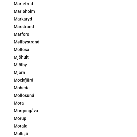
Mariefred
Marieholm
Markaryd
Marstrand
Matfors
Mellbystrand
Mellösa
Mjöhult
Mjölby
Mjörn
Mockfjärd
Moheda
Mollösund
Mora
Morgongåva
Morup
Motala
Mullsjö