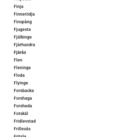
Finja
Finnerödja
Finspång
Fjugesta
Fjälkinge
Fjärhundra
Fjärås
Flen
Fleninge
Floda
Flyinge
Forsbacka
Forshaga
Forsheda
Fotskäl
Fridlevstad
Frillesås
Fritsla