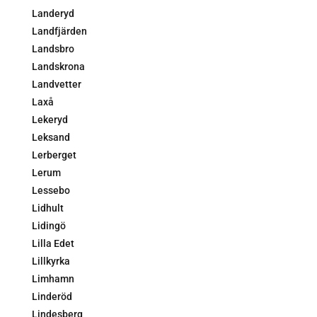
Landeryd
Landfjärden
Landsbro
Landskrona
Landvetter
Laxå
Lekeryd
Leksand
Lerberget
Lerum
Lessebo
Lidhult
Lidingö
Lilla Edet
Lillkyrka
Limhamn
Linderöd
Lindesberg