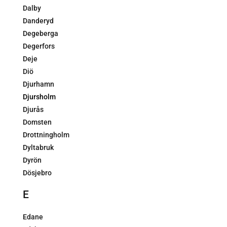
Dalby
Danderyd
Degeberga
Degerfors
Deje
Diö
Djurhamn
Djursholm
Djurås
Domsten
Drottningholm
Dyltabruk
Dyrön
Dösjebro
E
Edane