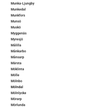
Munka-Ljungby
Munkedal
Munkfors
Munsö
Muskö
Myggenäs
Myresjö
Målilla
Månkarbo
Månsarp
Märsta
Möklinta
Mölle
Mölnbo
Mölndal
Mölnlycke
Mörarp
Mörlunda