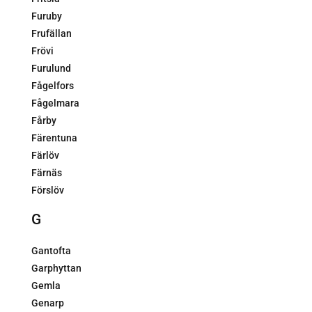
Furuby
Frufällan
Frövi
Furulund
Fågelfors
Fågelmara
Fårby
Färentuna
Färlöv
Färnäs
Förslöv
G
Gantofta
Garphyttan
Gemla
Genarp