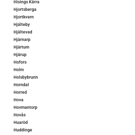
Hisings Kärra
Hjortsberga
Hjortkvarn
Hjälteby
Hjältevad
Hjärnarp
Hjärtum
Hjärup
Hofors
Holm
Holsbybrunn
Horndal
Horred
Hova
Hovmantorp
Hovås
Huaröd
Huddinge