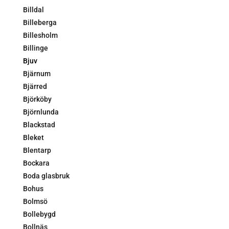
Billdal
Billeberga
Billesholm
Billinge
Bjuv
Bjärnum
Bjärred
Björköby
Björnlunda
Blackstad
Bleket
Blentarp
Bockara
Boda glasbruk
Bohus
Bolmsö
Bollebygd
Bollnäs