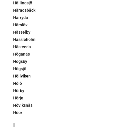
Hällingsjö
Häradsbäck
Härryda
Härslöv
Hässelby
Hässleholm
Hästveda
Höganäs
Högsby
Högsjö
Höllviken
Hölö
Hörby
Hörja
Höviksnäs
Höör
I