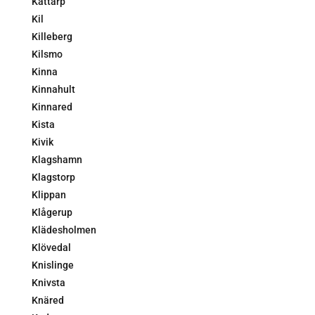
Kattarp
Kil
Killeberg
Kilsmo
Kinna
Kinnahult
Kinnared
Kista
Kivik
Klagshamn
Klagstorp
Klippan
Klågerup
Klädesholmen
Klövedal
Knislinge
Knivsta
Knäred