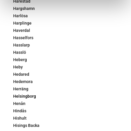
Harestad
Hargshamn
Harlösa
Harplinge
Haverdal
Hasselfors
Hasslarp
Hasslö
Heberg
Heby
Hedared
Hedemora
Herräng
Helsingborg
Henån
Hindås
Hishult
Hisings Backa