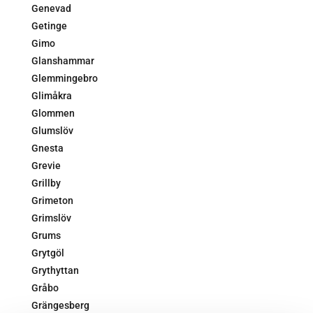
Genevad
Getinge
Gimo
Glanshammar
Glemmingebro
Glimåkra
Glommen
Glumslöv
Gnesta
Grevie
Grillby
Grimeton
Grimslöv
Grums
Grytgöl
Grythyttan
Gråbo
Grängesberg