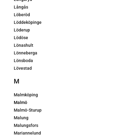
Långås
Löberöd
Löddeköpinge
Löderup
Lödöse
Lönashult
Lönneberga
Lönsboda
Lövestad
M
Malmköping
Malmö
Malmö-Sturup
Malung
Malungsfors
Mariannelund