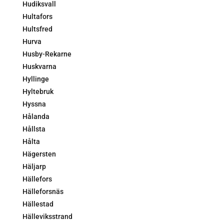
Hudiksvall
Hultafors
Hultsfred
Hurva
Husby-Rekarne
Huskvarna
Hyllinge
Hyltebruk
Hyssna
Hålanda
Hållsta
Hålta
Hägersten
Häljarp
Hällefors
Hälleforsnäs
Hällestad
Hälleviksstrand