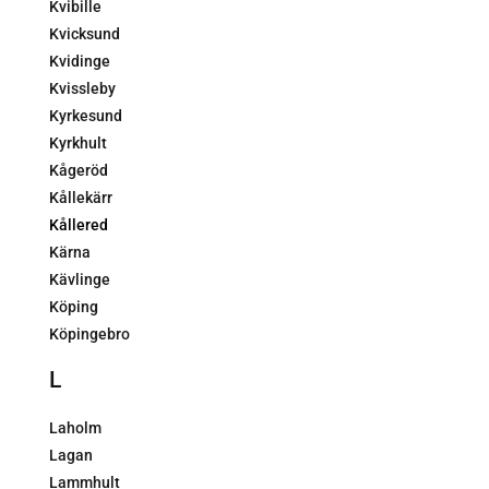
Kvibille
Kvicksund
Kvidinge
Kvissleby
Kyrkesund
Kyrkhult
Kågeröd
Kållekärr
Kållered
Kärna
Kävlinge
Köping
Köpingebro
L
Laholm
Lagan
Lammhult