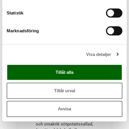
krämig laktosfri potatissallad,
kan ätas både kall eller varm.
Statistik
115
kr
−
+
Marknadsföring
Lägg i varukorg
Visa detaljer
Tillåt alla
Fajitakyckling med
sötpotatis & grönsaker
Tillåt urval
KALORIER
PROTEIN
482
42g
Avvisa
Kycklingfajita med grönsaker
och smakrik sötpotatissallad,