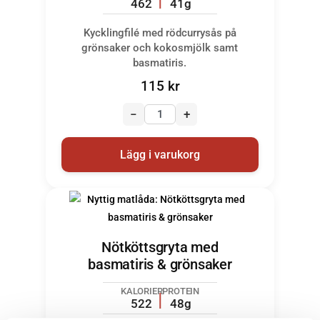
462
41g
Kycklingfilé med rödcurrysås på
grönsaker och kokosmjölk samt
basmatiris.
115
kr
−
+
Lägg i varukorg
Nötköttsgryta med
basmatiris & grönsaker
KALORIER
PROTEIN
522
48g