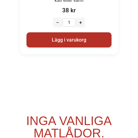
kall eller varm
38
kr
−
+
Lägg i varukorg
INGA VANLIGA
MATLÅDOR.