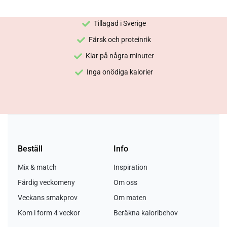
Tillagad i Sverige
Färsk och proteinrik
Klar på några minuter
Inga onödiga kalorier
Beställ
Info
Mix & match
Inspiration
Färdig veckomeny
Om oss
Veckans smakprov
Om maten
Kom i form 4 veckor
Beräkna kaloribehov