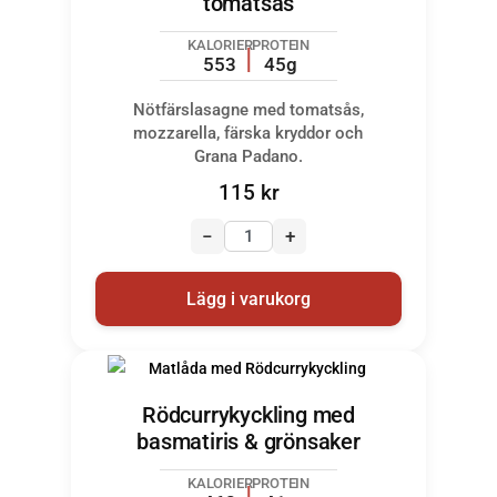
tomatsås
KALORIER
PROTEIN
553
45g
Nötfärslasagne med tomatsås,
mozzarella, färska kryddor och
Grana Padano.
115
kr
−
+
Lägg i varukorg
Rödcurrykyckling med
basmatiris & grönsaker
KALORIER
PROTEIN