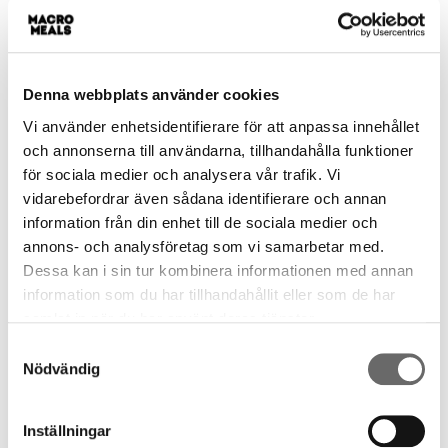
Smakrik nötköttsgryta med
kikärtor, grönsaker, basmatiris
och broccoli.
115
kr
Denna webbplats använder cookies
Vi använder enhetsidentifierare för att anpassa innehållet
−
+
och annonserna till användarna, tillhandahålla funktioner
för sociala medier och analysera vår trafik. Vi
Lägg i varukorg
vidarebefordrar även sådana identifierare och annan
information från din enhet till de sociala medier och
annons- och analysföretag som vi samarbetar med.
Dessa kan i sin tur kombinera informationen med annan
information som du har tillhandahållit eller som de har
Timjankyckling med
samlat in när du har använt deras tjänster.
potatissallad & tomat
Samtyckesval
Nödvändig
KALORIER
PROTEIN
459
43g
Inställningar
Kycklingfilé, tomat och en