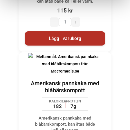
kan ätas både kall eller varm.
115
kr
−
+
Lägg i varukorg
Amerikansk pannkaka med
blåbärskompott
KALORIER
PROTEIN
182
7g
Amerikansk pannkaka med
blåbärskompott, kan ätas både