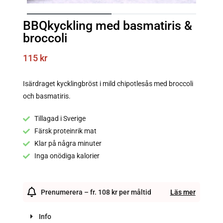
BBQkyckling med basmatiris &
broccoli
115
kr
Isärdraget kycklingbröst i mild chipotlesås med broccoli
och basmatiris.
Tillagad i Sverige
Färsk proteinrik mat
Klar på några minuter
Inga onödiga kalorier
Prenumerera – fr. 108 kr per måltid
Läs mer
Info