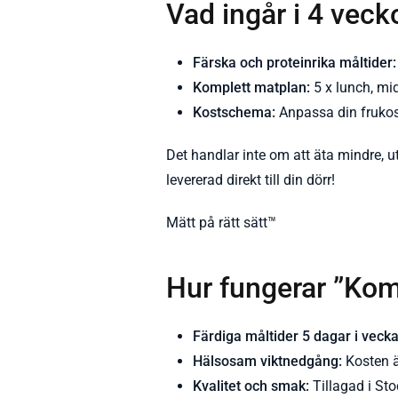
Vad ingår i 4 vec
Färska och proteinrika måltider:
Komplett matplan:
5 x lunch, mi
Kostschema:
Anpassa din frukost
Det handlar inte om att äta mindre, u
levererad direkt till din dörr!
Mätt på rätt sätt™️
Hur fungerar ”Kom 
Färdiga måltider 5 dagar i vecka
Hälsosam viktnedgång:
Kosten ä
Kvalitet och smak:
Tillagad i St