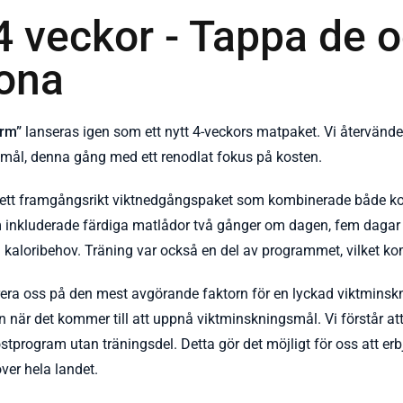
4 veckor - Tappa de 
ona
orm”
lanseras igen som ett nytt 4-veckors matpaket. Vi återvänder 
smål, denna gång med ett renodlat fokus på kosten.
ett framgångsrikt viktnedgångspaket som kombinerade både kos
m inkluderade färdiga matlådor två gånger om dagen, fem dagar
a kaloribehov. Träning var också en del av programmet, vilket k
trera oss på den mest avgörande faktorn för en lyckad viktminskn
 när det kommer till att uppnå viktminskningsmål. Vi förstår a
stprogram utan träningsdel. Detta gör det möjligt för oss att erb
över hela landet.