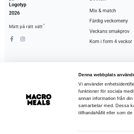
Mix & match
Färdig veckomeny
™
Mätt på rätt sätt
Veckans smakprov
Kom i form 4 veckor
Denna webbplats använde
Vi använder enhetsidentifie
funktioner för sociala medi
Säkra och trygga betalningar
annan information från din
samarbetar med. Dessa kan
tillhandahållit eller som d
Macro Meals © – Alla rättigheter reserverade 2026
Org nr: 559136-3667