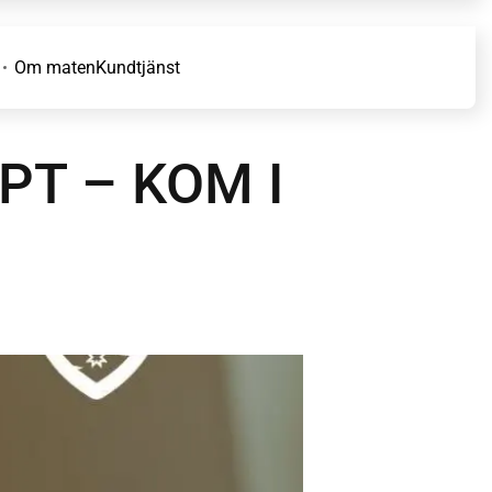
Om maten
Kundtjänst
T – KOM I